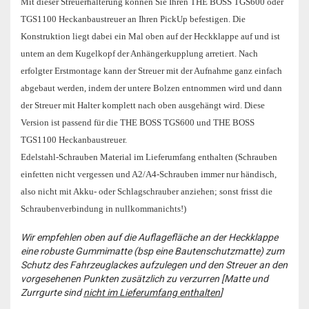
Mit dieser Streuerhalterung können Sie Ihren THE BOSS TGS600 oder
TGS1100 Heckanbaustreuer an Ihren PickUp befestigen. Die
Konstruktion liegt dabei ein Mal oben auf der Heckklappe auf und ist
untem an dem Kugelkopf der Anhängerkupplung arretiert. Nach
erfolgter Erstmontage kann der Streuer mit der Aufnahme ganz einfach
abgebaut werden, indem der untere Bolzen entnommen wird und dann
der Streuer mit Halter komplett nach oben ausgehängt wird.
Diese
Version ist passend für die THE BOSS TGS600 und THE BOSS
TGS1100 Heckanbaustreuer.
Edelstahl-Schrauben Material im Lieferumfang enthalten (Schrauben
einfetten nicht vergessen und A2/A4-Schrauben immer nur händisch,
also nicht mit Akku- oder Schlagschrauber anziehen; sonst frisst die
Schraubenverbindung in nullkommanichts!)
Wir empfehlen oben auf die Auflagefläche an der Heckklappe
eine robuste Gummimatte (bsp eine Bautenschutzmatte) zum
Schutz des Fahrzeuglackes aufzulegen und den Streuer an den
vorgesehenen Punkten zusätzlich zu verzurren [Matte und
Zurrgurte sind
nicht im Lieferumfang enthalten
]