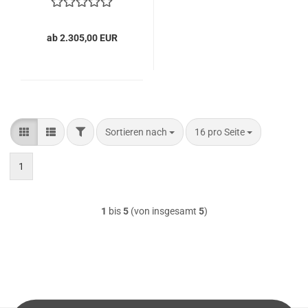
Gabelstapler
ab 2.305,00 EUR
FILTER
Sortieren nach
pro Seite
Sortieren nach
16 pro Seite
1
1
bis
5
(von insgesamt
5
)