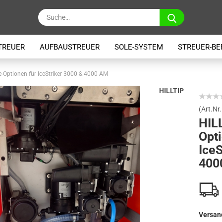
Suche...
TREUER
AUFBAUSTREUER
SOLE-SYSTEM
STREUER-BE
e-Optionen für IceStriker 3000 & 4000 AM
HILLTIP
(Art.Nr.
HIL
Opti
IceS
400
Versan