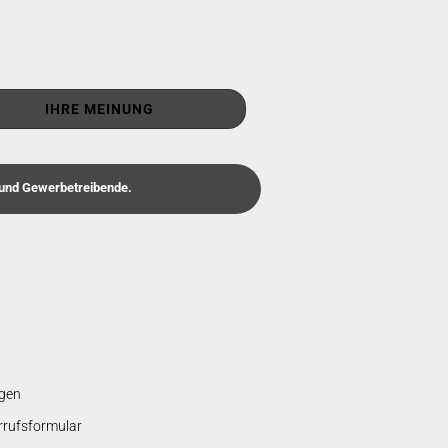
IHRE MEINUNG
r und Gewerbetreibende.
gen
rrufsformular