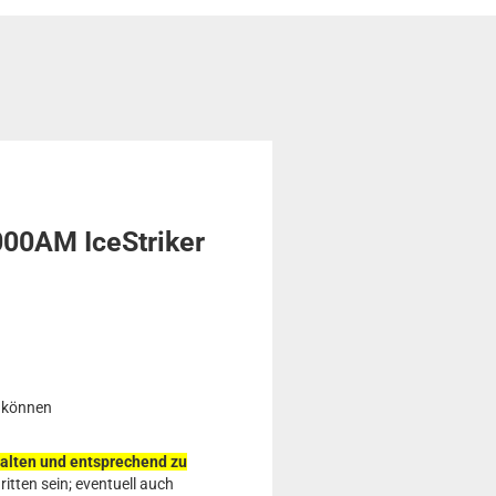
000AM IceStriker
 können
halten und entsprechend zu
tten sein; eventuell auch