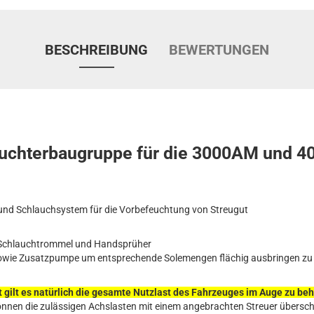
BESCHREIBUNG
BEWERTUNGEN
uchterbaugruppe für die 3000AM und 4
nd Schlauchsystem für die Vorbefeuchtung von Streugut
 Schlauchtrommel und Handsprüher
sowie Zusatzpumpe um entsprechende Solemengen flächig ausbringen zu
 gilt es natürlich die gesamte Nutzlast des Fahrzeuges im Auge zu be
nnen die zulässigen Achslasten mit einem angebrachten Streuer überschri