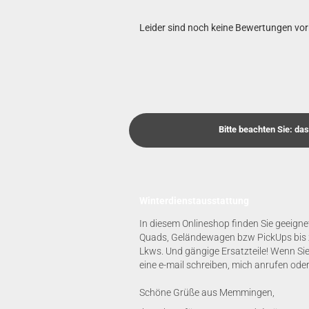
Leider sind noch keine Bewertungen vorh
Bitte beachten Sie: da
Winterdienstausstattung
In diesem Onlineshop finden Sie geeign
Quads, Geländewagen bzw PickUps bis z
Lkws. Und gängige Ersatzteile! Wenn Sie
eine e-mail schreiben, mich anrufen ode
Schöne Grüße aus Memmingen,