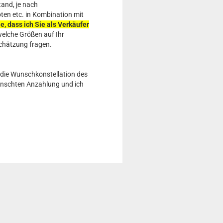
and, je nach
en etc. in Kombination mit
, dass ich Sie als Verkäufer
 welche Größen auf Ihr
schätzung fragen.
 die Wunschkonstellation des
wünschten Anzahlung und ich