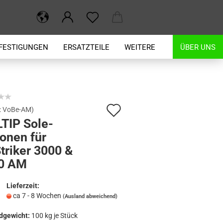
FESTIGUNGEN
ERSATZTEILE
WEITERE
ÜBER UNS
Auf
:
VoBe-AM
)
LTIP Sole-
den
onen für
Merkzettel
triker 3000 &
0 AM
Lieferzeit:
ca 7 - 8 Wochen
(Ausland abweichend)
dgewicht:
100
kg je Stück