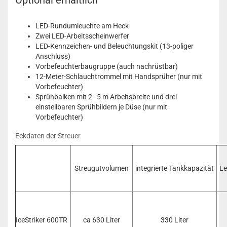
Optional erhältlich
LED-Rundumleuchte am Heck
Zwei LED-Arbeitsscheinwerfer
LED-Kennzeichen- und Beleuchtungskit (13-poliger
Anschluss)
Vorbefeuchterbaugruppe (auch nachrüstbar)
12-Meter-Schlauchtrommel mit Handsprüher (nur mit
Vorbefeuchter)
Sprühbalken mit 2–5 m Arbeitsbreite und drei
einstellbaren Sprühbildern je Düse (nur mit
Vorbefeuchter)
Eckdaten der Streuer
Streugutvolumen
integrierte Tankkapazität
Le
IceStriker 600TR
ca 630 Liter
330 Liter