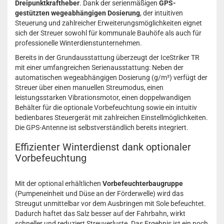
Dreipunktkraftheber
. Dank der serienmäßigen
GPS-
gestützten wegeabhängigen Dosierung
, der intuitiven
Steuerung und zahlreicher Erweiterungsmöglichkeiten eignet
sich der Streuer sowohl für kommunale Bauhöfe als auch für
professionelle Winterdienstunternehmen.
Bereits in der Grundausstattung überzeugt der IceStriker TR
mit einer umfangreichen Serienausstattung: Neben der
automatischen wegeabhängigen Dosierung (g/m²) verfügt der
Streuer über einen manuellen Streumodus, einen
leistungsstarken Vibrationsmotor, einen doppelwandigen
Behälter für die optionale Vorbefeuchtung sowie ein intuitiv
bedienbares Steuergerät mit zahlreichen Einstellmöglichkeiten.
Die GPS-Antenne ist selbstverständlich bereits integriert.
Effizienter Winterdienst dank optionaler
Vorbefeuchtung
Mit der optional erhältlichen
Vorbefeuchterbaugruppe
(Pumpeneinheit und Düse an der Förderwelle) wird das
Streugut unmittelbar vor dem Ausbringen mit Sole befeuchtet.
Dadurch haftet das Salz besser auf der Fahrbahn, wirkt
schneller und reduziert Streuverluste. Das Ergebnis ist ein noch