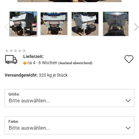
Lieferzeit:
A
ca 4 - 6 Wochen
(Ausland abweichend)
d
Versandgewicht:
320
kg je Stück
M
Größe:
Farbe: