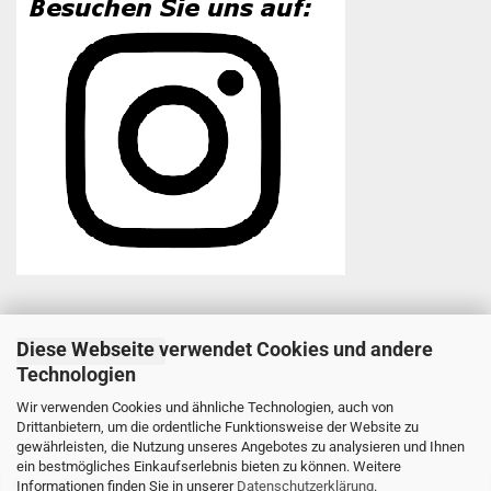
Diese Webseite verwendet Cookies und andere
Vertrag widerrufen
Technologien
Wir verwenden Cookies und ähnliche Technologien, auch von
Onlineshop erstellen
mit Gambio.de © 2026
Drittanbietern, um die ordentliche Funktionsweise der Website zu
gewährleisten, die Nutzung unseres Angebotes zu analysieren und Ihnen
ein bestmögliches Einkaufserlebnis bieten zu können. Weitere
Ausgewählte Top-Bewertungen für www.schneefuerst-shop.de
Informationen finden Sie in unserer
Datenschutzerklärung
.